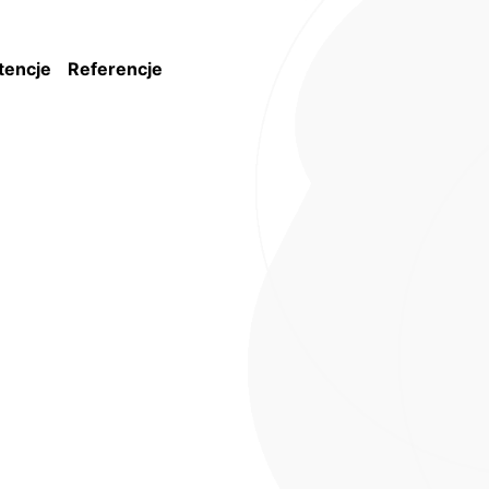
encje
Referencje