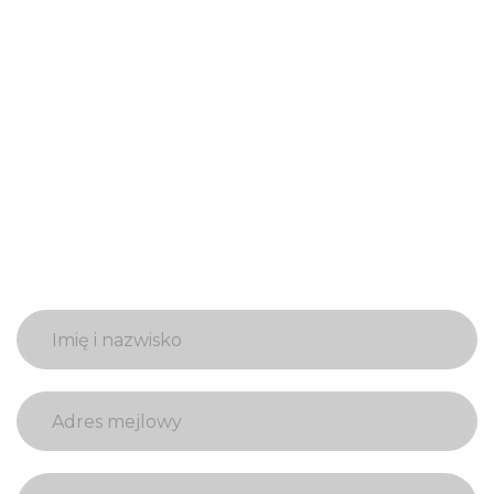
Bądźmy
w kontakcie
To najszybszy sposób, by nas złapać. Nie bój się
napisać.
To nic nie kosztuje
, a może przynieść
Ci wiele korzyści.