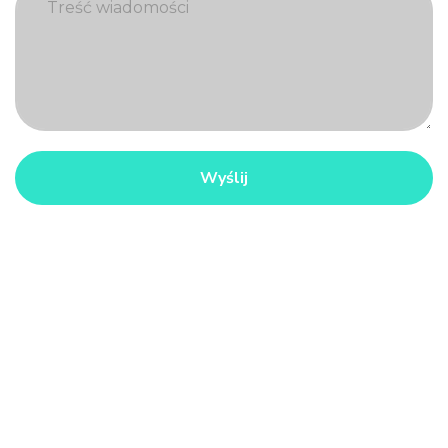
Masz
pytania?
506 876 030
kontakt@mediawin.pl