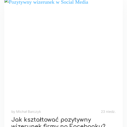
by Michał Barczyk
23 niedz.
Jak kształtować pozytywny
wizerunek firmy na Facebooku?